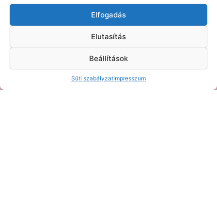
Elfogadás
Elutasítás
Beállítások
Süti szabályzat
Impresszum
A Te Funkcionális Orvosod
Dokumentumok
Kapcsolat
Üzenj nekünk!
Általános Szerződési