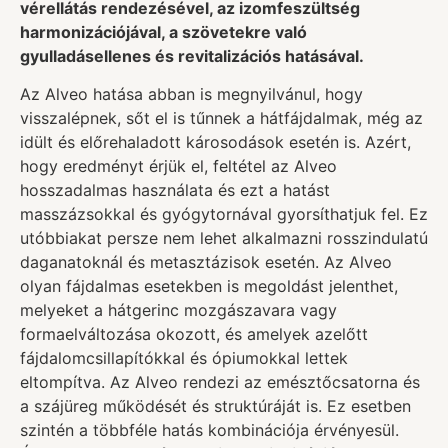
vérellátás rendezésével, az izomfeszültség
harmonizációjával, a szövetekre való
gyulladásellenes és revitalizációs hatásával.
Az Alveo hatása abban is megnyilvánul, hogy
visszalépnek, sőt el is tűnnek a hátfájdalmak, még az
idült és előrehaladott károsodások esetén is. Azért,
hogy eredményt érjük el, feltétel az Alveo
hosszadalmas használata és ezt a hatást
masszázsokkal és gyógytornával gyorsíthatjuk fel. Ez
utóbbiakat persze nem lehet alkalmazni rosszindulatú
daganatoknál és metasztázisok esetén. Az Alveo
olyan fájdalmas esetekben is megoldást jelenthet,
melyeket a hátgerinc mozgászavara vagy
formaelváltozása okozott, és amelyek azelőtt
fájdalomcsillapítókkal és ópiumokkal lettek
eltompítva. Az Alveo rendezi az emésztőcsatorna és
a szájüreg működését és struktúráját is. Ez esetben
szintén a többféle hatás kombinációja érvényesül.