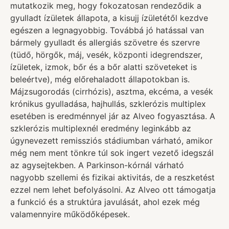
mutatkozik meg, hogy fokozatosan rendeződik a
gyulladt ízületek állapota, a kisujj ízületétől kezdve
egészen a legnagyobbig. Továbbá jó hatással van
bármely gyulladt és allergiás szövetre és szervre
(tüdő, hörgők, máj, vesék, központi idegrendszer,
ízületek, izmok, bőr és a bőr alatti szöveteket is
beleértve), még előrehaladott állapotokban is.
Májzsugorodás (cirrhózis), asztma, ekcéma, a vesék
krónikus gyulladása, hajhullás, szklerózis multiplex
esetében is eredménnyel jár az Alveo fogyasztása. A
szklerózis multiplexnél eredmény leginkább az
úgynevezett remissziós stádiumban várható, amikor
még nem ment tönkre túl sok ingert vezető idegszál
az agysejtekben. A Parkinson-kórnál várható
nagyobb szellemi és fizikai aktivitás, de a reszketést
ezzel nem lehet befolyásolni. Az Alveo ott támogatja
a funkció és a struktúra javulását, ahol ezek még
valamennyire működőképesek.