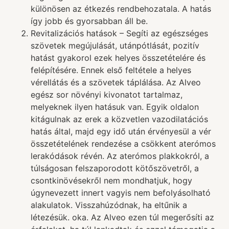
különösen az étkezés rendbehozatala. A hatás
így jobb és gyorsabban áll be.
Revitalizációs hatások – Segíti az egészséges
szövetek megújulását, utánpótlását, pozitív
hatást gyakorol ezek helyes összetételére és
felépítésére. Ennek első feltétele a helyes
vérellátás és a szövetek táplálása. Az Alveo
egész sor növényi kivonatot tartalmaz,
melyeknek ilyen hatásuk van. Egyik oldalon
kitágulnak az erek a közvetlen vazodilatációs
hatás által, majd egy idő után érvényesül a vér
összetételének rendezése a csökkent aterómos
lerakódások révén. Az aterómos plakkokról, a
túlságosan felszaporodott kötőszövetről, a
csontkinövésekről nem mondhatjuk, hogy
úgynevezett innert vagyis nem befolyásolható
alakulatok. Visszahúzódnak, ha eltűnik a
létezésük. oka. Az Alveo ezen túl megerősíti az