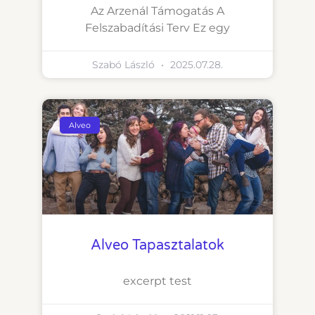
Az Arzenál Támogatás A
Felszabadítási Terv Ez egy
Szabó László
2025.07.28.
Alveo
Alveo Tapasztalatok
excerpt test