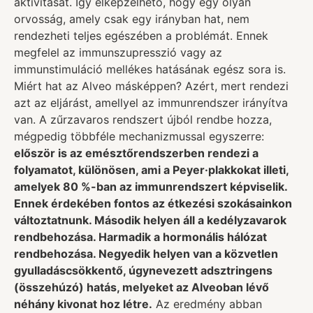
aktivitását. Így elképzelhető, hogy egy olyan
orvosság, amely csak egy irányban hat, nem
rendezheti teljes egészében a problémát. Ennek
megfelel az immunszupresszió vagy az
immunstimuláció mellékes hatásának egész sora is.
Miért hat az Alveo másképpen? Azért, mert rendezi
azt az eljárást, amellyel az immunrendszer irányítva
van. A zűrzavaros rendszert újból rendbe hozza,
mégpedig többféle mechanizmussal egyszerre:
először is az emésztőrendszerben rendezi a
folyamatot, különösen, ami a Peyer·plakkokat illeti,
amelyek 80 %-ban az immunrendszert képviselik.
Ennek érdekében fontos az étkezési szokásainkon
változtatnunk. Második helyen áll a kedélyzavarok
rendbehozása. Harmadik a hormonális hálózat
rendbehozása. Negyedik helyen van a közvetlen
gyulladáscsökkentő, úgynevezett adsztringens
(összehúzó) hatás, melyeket az Alveoban lévő
néhány kivonat hoz létre.
Az eredmény abban