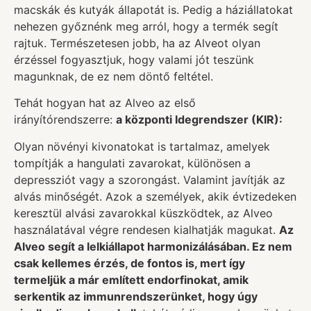
macskák és kutyák állapotát is. Pedig a háziállatokat
nehezen győznénk meg arról, hogy a termék segít
rajtuk. Természetesen jobb, ha az Alveot olyan
érzéssel fogyasztjuk, hogy valami jót teszünk
magunknak, de ez nem döntő feltétel.
Tehát hogyan hat az Alveo az első
irányítórendszerre:
a központi Idegrendszer (KIR):
Olyan növényi kivonatokat is tartalmaz, amelyek
tompítják a hangulati zavarokat, különösen a
depressziót vagy a szorongást. Valamint javítják az
alvás minőségét. Azok a személyek, akik évtizedeken
keresztül alvási zavarokkal küszködtek, az Alveo
használatával végre rendesen kialhatják magukat.
Az
Alveo segít a lelkiállapot harmonizálásában. Ez nem
csak kellemes érzés, de fontos is, mert így
termeljük a már említett endorfinokat, amik
serkentik az immunrendszerünket, hogy úgy