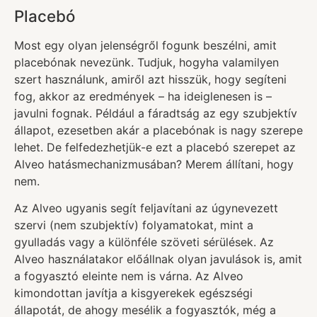
Placebó
Most egy olyan jelenségről fogunk beszélni, amit
placebónak nevezünk. Tudjuk, hogyha valamilyen
szert használunk, amiről azt hisszük, hogy segíteni
fog, akkor az eredmények – ha ideiglenesen is –
javulni fognak. Például a fáradtság az egy szubjektív
állapot, ezesetben akár a placebónak is nagy szerepe
lehet. De felfedezhetjük-e ezt a placebó szerepet az
Alveo hatásmechanizmusában? Merem állítani, hogy
nem.
Az Alveo ugyanis segít feljavítani az úgynevezett
szervi (nem szubjektív) folyamatokat, mint a
gyulladás vagy a különféle szöveti sérülések. Az
Alveo használatakor előállnak olyan javulások is, amit
a fogyasztó eleinte nem is várna. Az Alveo
kimondottan javítja a kisgyerekek egészségi
állapotát, de ahogy mesélik a fogyasztók, még a