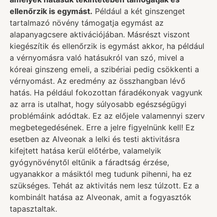
ellenőrzik is egymást.
Például a két ginszenget
tartalmazó növény támogatja egymást az
alapanyagcsere aktivációjában. Másrészt viszont
kiegészítik és ellenőrzik is egymást akkor, ha például
a vérnyomásra való hatásukról van szó, mivel a
kóreai ginszeng emeli, a szibériai pedig csökkenti a
vérnyomást. Az eredmény az összhangban lévő
hatás. Ha például fokozottan fáradékonyak vagyunk
az arra is utalhat, hogy súlyosabb egészségügyi
problémáink adódtak. Ez az előjele valamennyi szerv
megbetegedésének. Erre a jelre figyelnünk kell! Ez
esetben az Alveonak a lelki és testi aktivitásra
kifejtett hatása kerül előtérbe, valamelyik
gyógynövénytől eltűnik a fáradtság érzése,
ugyanakkor a másiktól meg tudunk pihenni, ha ez
szükséges. Tehát az aktivitás nem lesz túlzott. Ez a
kombinált hatása az Alveonak, amit a fogyasztók
tapasztaltak.