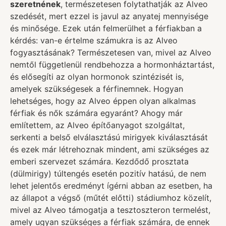
szeretnének
, természetesen folytathatják az Alveo
szedését, mert ezzel is javul az anyatej mennyisége
és minősége. Ezek után felmerülhet a férfiakban a
kérdés: van-e értelme számukra is az Alveo
fogyasztásának? Természetesen van, mivel az Alveo
nemtől függetlenül rendbehozza a hormonháztartást,
és elősegíti az olyan hormonok szintézisét is,
amelyek szükségesek a férfinemnek. Hogyan
lehetséges, hogy az Alveo éppen olyan alkalmas
férfiak és nők számára egyaránt? Ahogy már
említettem, az Alveo építőanyagot szolgáltat,
serkenti a belső elválasztású mirigyek kiválasztását
és ezek már létrehoznak mindent, ami szükséges az
emberi szervezet számára. Kezdődő prosztata
(dülmirigy) túltengés esetén pozitív hatású, de nem
lehet jelentős eredményt ígérni abban az esetben, ha
az állapot a végső (műtét előtti) stádiumhoz közelít,
mivel az Alveo támogatja a tesztoszteron termelést,
amely ugyan szükséges a férfiak számára, de ennek