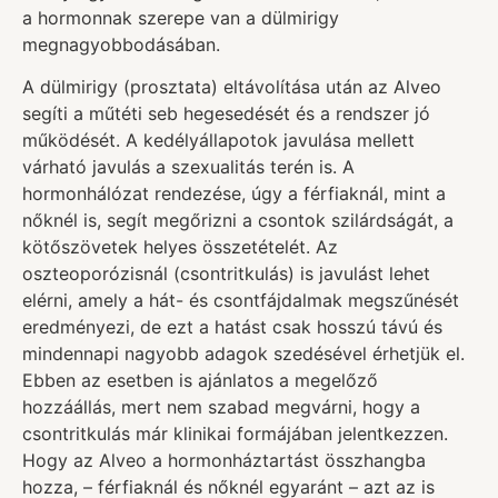
a hormonnak szerepe van a dülmirigy
megnagyobbodásában.
A dülmirigy (prosztata) eltávolítása után az Alveo
segíti a műtéti seb hegesedését és a rendszer jó
működését. A kedélyállapotok javulása mellett
várható javulás a szexualitás terén is. A
hormonhálózat rendezése, úgy a férfiaknál, mint a
nőknél is, segít megőrizni a csontok szilárdságát, a
kötőszövetek helyes összetételét. Az
oszteoporózisnál (csontritkulás) is javulást lehet
elérni, amely a hát- és csontfájdalmak megszűnését
eredményezi, de ezt a hatást csak hosszú távú és
mindennapi nagyobb adagok szedésével érhetjük el.
Ebben az esetben is ajánlatos a megelőző
hozzáállás, mert nem szabad megvárni, hogy a
csontritkulás már klinikai formájában jelentkezzen.
Hogy az Alveo a hormonháztartást összhangba
hozza, – férfiaknál és nőknél egyaránt – azt az is