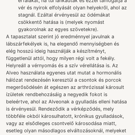
érfalakat, ha túl lankadtak és ezzel támogatja a
vér és nyirok elfolyását olyan helyekről, ahol az
stagnál. Ezáltal érvényesül az ödémákat
csökkentő hatása is (melyek nyomást
gyakorolnak az egyes szövetekre).
A tapasztalat szerint jó eredménnyel javulnak a
lábszárfekélyek is, ha elegendő mennyiségben és
elég hosszú ideig használják a készítményt,
függetlenül attól, hogy milyen régi volt a fekély.
Helyreáll a vérnyomás és a szív vérellátása is. Az
Alveo használata egyenes utat mutat a hormonális
hálózat rendezésén keresztül a csontok és porcok
megerősödésén át egészen az arthrózissal károsult
ízületek rendbehozásáig a negyedik fokot is
beleértve, ahol az Alveonak a gyulladás elleni hatása
is érvényesül. Rendeződik a vérképződés, mely
többféle okból károsulhatott, krónikus gyulladások,
vagy az elsődleges csontvelő károsodása miatt,
esetleg olyan másodlagos elváltozásoknál, melyeket