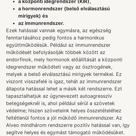
a központi idegrendszer (KIR),
a hormonrendszer (belső elválasztású
mirigyek) és
az immunrendszer.
Ezek hatással vannak egymásra, az egészség
fenntartásához pedig fontos a harmonikus
együttműködésük. Például az immunrendszer
működését befolyásolják többek között az
endorfinok, mely hormonok előállítását a központi
idegrendszer működteti vagy az ösztrogének,
melyek a belső elválasztású mirigyek termékei. Ez
viszont visszafelé is igaz, tehát az immunrendszer
állapota hatással lehet a másik két rendszerre. Ezt
tapasztalhatjuk az úgynevezett autoagresszív
betegségeknél is, ahol például sérül a szövetek
védelme; hiszen szöveteink helyes összetételéhez
feltétlenül fontos a jól működő immunrendszer. Az
Alveo mindhárom rendszerre pozitív hatással van, így
segítve helyes és egymást támogató működésüket.