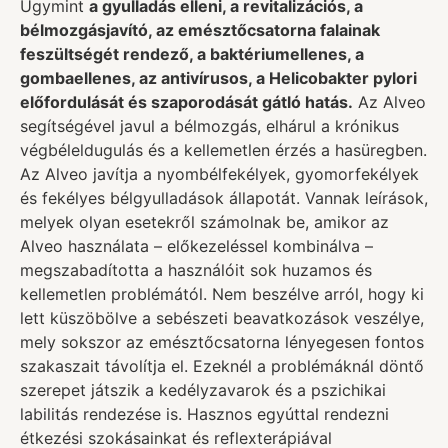
Úgymint
a gyulladás elleni, a revitalizációs, a
bélmozgásjavító, az emésztőcsatorna falainak
feszültségét rendező, a baktériumellenes, a
gombaellenes, az antivírusos, a Helicobakter pylori
előfordulását és szaporodását gátló hatás.
Az Alveo
segítségével javul a bélmozgás, elhárul a krónikus
végbéleldugulás és a kellemetlen érzés a hasüregben.
Az Alveo javítja a nyombélfekélyek, gyomorfekélyek
és fekélyes bélgyulladások állapotát. Vannak leírások,
melyek olyan esetekről számolnak be, amikor az
Alveo használata – előkezeléssel kombinálva –
megszabadította a használóit sok huzamos és
kellemetlen problémától. Nem beszélve arról, hogy ki
lett küszöbölve a sebészeti beavatkozások veszélye,
mely sokszor az emésztőcsatorna lényegesen fontos
szakaszait távolítja el. Ezeknél a problémáknál döntő
szerepet játszik a kedélyzavarok és a pszichikai
labilitás rendezése is. Hasznos egyúttal rendezni
étkezési szokásainkat és reflexterápiával