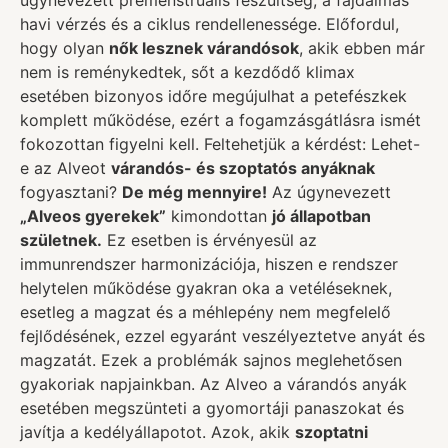
havi vérzés és a ciklus rendellenessége. Előfordul,
hogy olyan
nők lesznek várandósok
, akik ebben már
nem is reménykedtek, sőt a kezdődő klimax
esetében bizonyos időre megújulhat a petefészkek
komplett működése, ezért a fogamzásgátlásra ismét
fokozottan figyelni kell. Feltehetjük a kérdést: Lehet-
e az Alveot
várandós- és szoptatós anyáknak
fogyasztani?
De még mennyire!
Az úgynevezett
„Alveos gyerekek”
kimondottan
jó állapotban
születnek.
Ez esetben is érvényesül az
immunrendszer harmonizációja, hiszen e rendszer
helytelen működése gyakran oka a vetéléseknek,
esetleg a magzat és a méhlepény nem megfelelő
fejlődésének, ezzel egyaránt veszélyeztetve anyát és
magzatát. Ezek a problémák sajnos meglehetősen
gyakoriak napjainkban. Az Alveo a várandós anyák
esetében megszünteti a gyomortáji panaszokat és
javítja a kedélyállapotot. Azok, akik
szoptatni