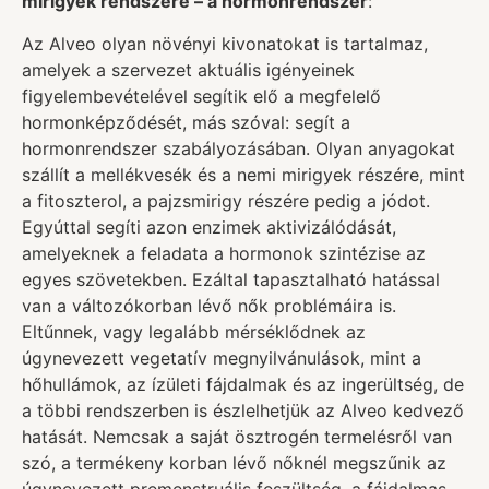
mirigyek rendszere – a hormonrendszer
:
Az Alveo olyan növényi kivonatokat is tartalmaz,
amelyek a szervezet aktuális igényeinek
figyelembevételével segítik elő a megfelelő
hormonképződését, más szóval: segít a
hormonrendszer szabályozásában. Olyan anyagokat
szállít a mellékvesék és a nemi mirigyek részére, mint
a fitoszterol, a pajzsmirigy részére pedig a jódot.
Egyúttal segíti azon enzimek aktivizálódását,
amelyeknek a feladata a hormonok szintézise az
egyes szövetekben. Ezáltal tapasztalható hatással
van a változókorban lévő nők problémáira is.
Eltűnnek, vagy legalább mérséklődnek az
úgynevezett vegetatív megnyilvánulások, mint a
hőhullámok, az ízületi fájdalmak és az ingerültség, de
a többi rendszerben is észlelhetjük az Alveo kedvező
hatását. Nemcsak a saját ösztrogén termelésről van
szó, a termékeny korban lévő nőknél megszűnik az
úgynevezett premenstruális feszültség, a fájdalmas