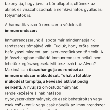
bizonyítja, hogy javul a bőr állapota, eltűnnek az
aknék és visszahúzódnak a nemkívánatos gyulladási
folyamatok is.
A harmadik vezérlő rendszer a védekező:
immunrendszer:
Immunrendszerünk állapota már mindennapjaink
rendszeres témájává vált. Tudjuk, hogy erőteljesen
befolyásol mindent, ami szervezetünkben történik. A
jó összhangban működő immunrendszer nélkül nem
lehetünk egészségesek. Mit tesz ezért az Alveo?
Maximálisan
összehangolja és rendezi az
immunrendszer működését. Tehát a túl aktív
működést tompítja, a kevésbé aktívat pedig
serkenti.
A nyugati orvostudománynak
rendelkezésére állnak hatásos
gyógyszerkészítmények, de ezek behatároltan vagy
csak csökkentik vagy csak növelik az Immunrendszer