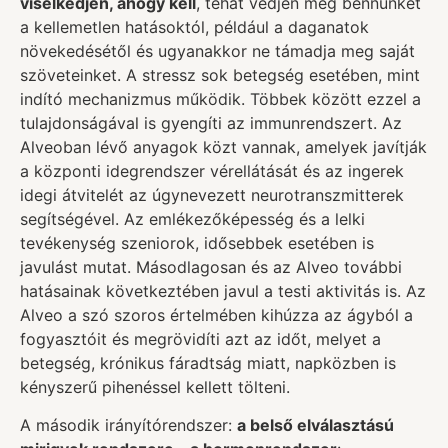
viselkedjen, ahogy kell
, tehát védjen meg bennünket
a kellemetlen hatásoktól, például a daganatok
növekedésétől és ugyanakkor ne támadja meg saját
szöveteinket. A stressz sok betegség esetében, mint
indító mechanizmus működik. Többek között ezzel a
tulajdonságával is gyengíti az immunrendszert. Az
Alveoban lévő anyagok közt vannak, amelyek javítják
a központi idegrendszer vérellátását és az ingerek
idegi átvitelét az úgynevezett neurotranszmitterek
segítségével. Az emlékezőképesség és a lelki
tevékenység szeniorok, idősebbek esetében is
javulást mutat. Másodlagosan és az Alveo további
hatásainak következtében javul a testi aktivitás is. Az
Alveo a szó szoros értelmében kihúzza az ágyból a
fogyasztóit és megrövidíti azt az időt, melyet a
betegség, krónikus fáradtság miatt, napközben is
kényszerű pihenéssel kellett tölteni.
A második irányítórendszer:
a belső elválasztású