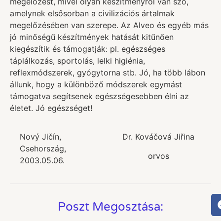
megelőzést, mivel olyan készítményről van szó,
amelynek elsősorban a civilizációs ártalmak
megelőzésében van szerepe. Az Alveo és egyéb más
jó minőségű készítmények hatását kitűnően
kiegészítik és támogatják: pl. egészséges
táplálkozás, sportolás, lelki higiénia,
reflexmódszerek, gyógytorna stb. Jó, ha több lábon
állunk, hogy a különböző módszerek egymást
támogatva segítsenek egészségesebben élni az
életet. Jó egészséget!
Nový Jičín,
Dr. Kováčová Jiřina
Csehország,
orvos
2003.05.06.
Poszt Megosztása: