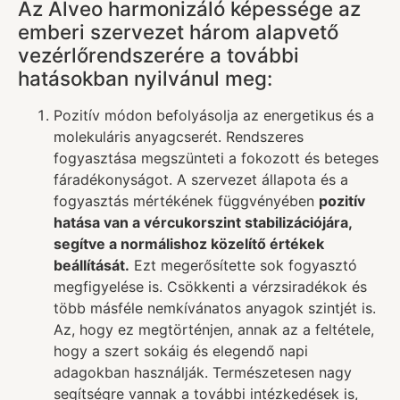
Az Alveo harmonizáló képessége az
emberi szervezet három alapvető
vezérlőrendszerére a további
hatásokban nyilvánul meg:
Pozitív módon befolyásolja az energetikus és a
molekuláris anyagcserét. Rendszeres
fogyasztása megszünteti a fokozott és beteges
fáradékonyságot. A szervezet állapota és a
fogyasztás mértékének függvényében
pozitív
hatása van a vércukorszint stabilizációjára,
segítve a normálishoz közelítő értékek
beállítását.
Ezt megerősítette sok fogyasztó
megfigyelése is. Csökkenti a vérzsiradékok és
több másféle nemkívánatos anyagok szintjét is.
Az, hogy ez megtörténjen, annak az a feltétele,
hogy a szert sokáig és elegendő napi
adagokban használják. Természetesen nagy
segítségre vannak a további intézkedések is,