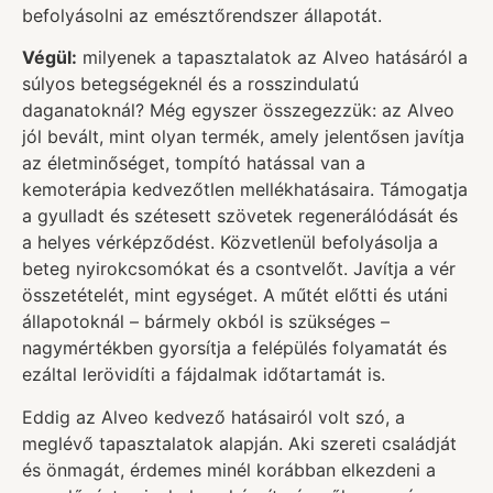
befolyásolni az emésztőrendszer állapotát.
Végül:
milyenek a tapasztalatok az Alveo hatásáról a
súlyos betegségeknél és a rosszindulatú
daganatoknál? Még egyszer összegezzük: az Alveo
jól bevált, mint olyan termék, amely jelentősen javítja
az életminőséget, tompító hatással van a
kemoterápia kedvezőtlen mellékhatásaira. Támogatja
a gyulladt és szétesett szövetek regenerálódását és
a helyes vérképződést. Közvetlenül befolyásolja a
beteg nyirokcsomókat és a csontvelőt. Javítja a vér
összetételét, mint egységet. A műtét előtti és utáni
állapotoknál – bármely okból is szükséges –
nagymértékben gyorsítja a felépülés folyamatát és
ezáltal lerövidíti a fájdalmak időtartamát is.
Eddig az Alveo kedvező hatásairól volt szó, a
meglévő tapasztalatok alapján. Aki szereti családját
és önmagát, érdemes minél korábban elkezdeni a