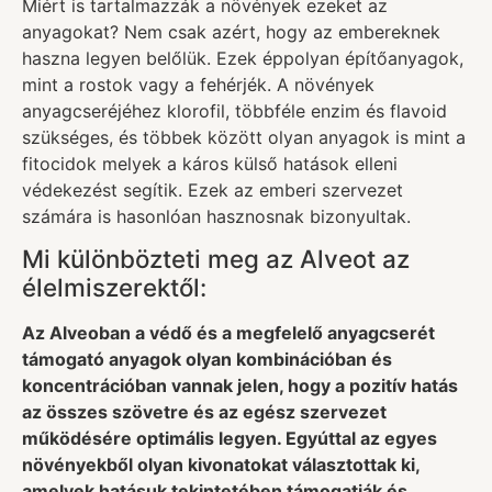
Miért is tartalmazzák a növények ezeket az
anyagokat? Nem csak azért, hogy az embereknek
haszna legyen belőlük. Ezek éppolyan építőanyagok,
mint a rostok vagy a fehérjék. A növények
anyagcseréjéhez klorofil, többféle enzim és flavoid
szükséges, és többek között olyan anyagok is mint a
fitocidok melyek a káros külső hatások elleni
védekezést segítik. Ezek az emberi szervezet
számára is hasonlóan hasznosnak bizonyultak.
Mi különbözteti meg az Alveot az
élelmiszerektől:
Az Alveoban a védő és a megfelelő anyagcserét
támogató anyagok olyan kombinációban és
koncentrációban vannak jelen, hogy a pozitív hatás
az összes szövetre és az egész szervezet
működésére optimális legyen. Egyúttal az egyes
növényekből olyan kivonatokat választottak ki,
amelyek hatásuk tekintetében támogatják és