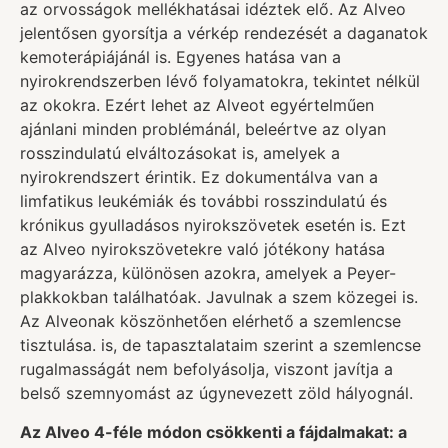
az orvosságok mellékhatásai idéztek elő. Az Alveo
jelentősen gyorsítja a vérkép rendezését a daganatok
kemoterápiájánál is. Egyenes hatása van a
nyirokrendszerben lévő folyamatokra, tekintet nélkül
az okokra. Ezért lehet az Alveot egyértelműen
ajánlani minden problémánál, beleértve az olyan
rosszindulatú elváltozásokat is, amelyek a
nyirokrendszert érintik. Ez dokumentálva van a
limfatikus leukémiák és további rosszindulatú és
krónikus gyulladásos nyirokszövetek esetén is. Ezt
az Alveo nyirokszövetekre való jótékony hatása
magyarázza, különösen azokra, amelyek a Peyer-
plakkokban találhatóak. Javulnak a szem közegei is.
Az Alveonak köszönhetően elérhető a szemlencse
tisztulása. is, de tapasztalataim szerint a szemlencse
rugalmasságát nem befolyásolja, viszont javítja a
belső szemnyomást az úgynevezett zöld hályognál.
Az Alveo 4-féle módon csökkenti a fájdalmakat: a