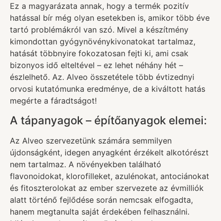
Ez a magyarázata annak, hogy a termék pozitív
hatással bír még olyan esetekben is, amikor több éve
tartó problémákról van szó. Mivel a készítmény
kimondottan gyógynövénykivonatokat tartalmaz,
hatását többnyire fokozatosan fejti ki, ami csak
bizonyos idő elteltével – ez lehet néhány hét –
észlelhető. Az. Alveo összetétele több évtizednyi
orvosi kutatómunka eredménye, de a kiváltott hatás
megérte a fáradtságot!
A tápanyagok – építőanyagok elemei:
Az Alveo szervezetünk számára semmilyen
újdonságként, idegen anyagként érzékelt alkotórészt
nem tartalmaz. A növényekben található
flavonoidokat, klorofilleket, azulénokat, antociánokat
és fitoszterolokat az ember szervezete az évmilliók
alatt történő fejlődése során nemcsak elfogadta,
hanem megtanulta saját érdekében felhasználni.