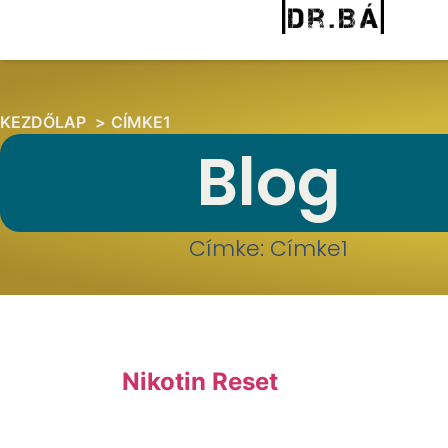
KEZDŐLAP
CÍMKE1
Blog
Címke: Címke1
Nikotin Reset