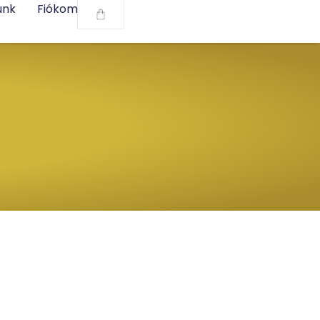
unk
Fiókom